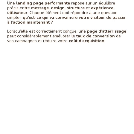
Une
landing page performante
repose sur un équilibre
précis entre
message
,
design
,
structure
et
expérience
utilisateur
. Chaque élément doit répondre à une question
simple :
qu’est-ce qui va convaincre votre visiteur de passer
à l’action maintenant ?
Lorsqu’elle est correctement conçue, une
page d’atterrissage
peut considérablement améliorer le
taux de conversion
de
vos campagnes et réduire votre
coût d’acquisition
.
Une structure pensée pour
l'above the fold
Les premières secondes sont décisives.
Dès l’arrivée sur la page, votre visiteur doit
comprendre ce que vous proposez, pourquoi
votre offre est pertinente et quelle action il