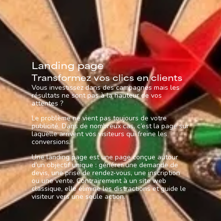
L
a
n
d
i
n
g
p
a
g
e
T
r
a
n
s
f
o
r
m
e
z
v
o
s
c
l
i
c
s
e
n
c
l
i
e
n
t
s
Vous investissez dans des campagnes mais les
résultats ne sont pas à la hauteur de vos
attentes ?
Le problème ne vient pas toujours de votre
publicité. Dans de nombreux cas, c’est la page sur
laquelle arrivent vos visiteurs qui freine les
conversions.
Une landing page est une page conçue autour
d’un objectif unique : générer une demande de
devis, une prise de rendez-vous, une inscription
ou une vente. Contrairement à un site web
classique, elle élimine les distractions et guide le
visiteur vers une seule action.