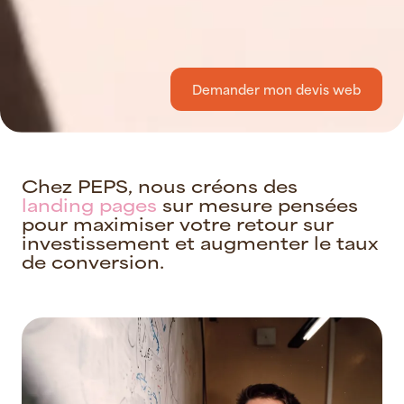
Demander mon devis web
C
h
e
z
P
E
P
S
,
n
o
u
s
c
r
é
o
n
s
d
e
s
l
a
n
d
i
n
g
p
a
g
e
s
s
u
r
m
e
s
u
r
e
p
e
n
s
é
e
s
p
o
u
r
m
a
x
i
m
i
s
e
r
v
o
t
r
e
r
e
t
o
u
r
s
u
r
i
n
v
e
s
t
i
s
s
e
m
e
n
t
e
t
a
u
g
m
e
n
t
e
r
l
e
t
a
u
x
d
e
c
o
n
v
e
r
s
i
o
n
.