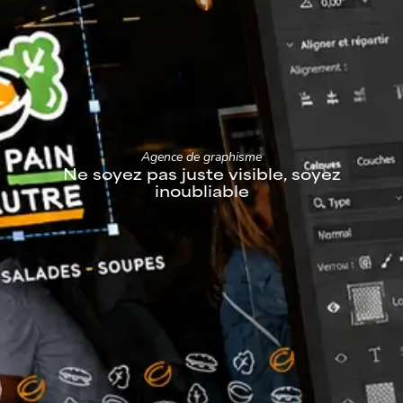
Agence de graphisme
N
e
s
o
y
e
z
p
a
s
j
u
s
t
e
v
i
s
i
b
l
e
,
s
o
y
e
z
i
n
o
u
b
l
i
a
b
l
e