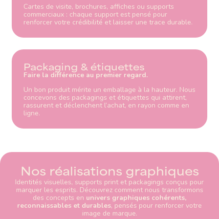
Cartes de visite, brochures, affiches ou supports
commerciaux : chaque support est pensé pour
renforcer votre crédibilité et laisser une trace durable.
Packaging & étiquettes
Faire la différence au premier regard.
Un bon produit mérite un emballage à la hauteur. Nous
concevons des packagings et étiquettes qui attirent,
rassurent et déclenchent l’achat, en rayon comme en
ligne.
N
o
s
r
é
a
l
i
s
a
t
i
o
n
s
g
r
a
p
h
i
q
u
e
s
Identités visuelles, supports print et packagings conçus pour
marquer les esprits. Découvrez comment nous transformons
des concepts en
univers graphiques cohérents,
reconnaissables et durables
, pensés pour renforcer votre
image de marque.