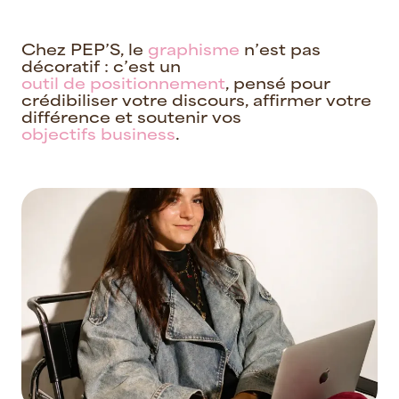
C
h
e
z
P
E
P
’
S
,
l
e
g
r
a
p
h
i
s
m
e
n
’
e
s
t
p
a
s
d
é
c
o
r
a
t
i
f
:
c
’
e
s
t
u
n
o
u
t
i
l
d
e
p
o
s
i
t
i
o
n
n
e
m
e
n
t
,
p
e
n
s
é
p
o
u
r
c
r
é
d
i
b
i
l
i
s
e
r
v
o
t
r
e
d
i
s
c
o
u
r
s
,
a
f
f
i
r
m
e
r
v
o
t
r
e
d
i
f
f
é
r
e
n
c
e
e
t
s
o
u
t
e
n
i
r
v
o
s
o
b
j
e
c
t
i
f
s
b
u
s
i
n
e
s
s
.