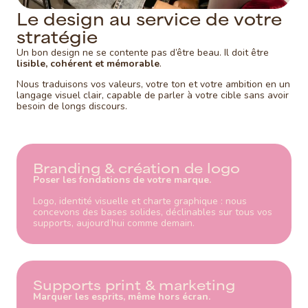
L
e
d
e
s
i
g
n
a
u
s
e
r
v
i
c
e
d
e
v
o
t
r
e
s
t
r
a
t
é
g
i
e
Un bon design ne se contente pas d’être beau. Il doit être
lisible, cohérent et mémorable
.
Nous traduisons vos valeurs, votre ton et votre ambition en un
langage visuel clair, capable de parler à votre cible sans avoir
besoin de longs discours.
Branding & création de logo
Poser les fondations de votre marque.
Logo, identité visuelle et charte graphique : nous
concevons des bases solides, déclinables sur tous vos
supports, aujourd’hui comme demain.
Supports print & marketing
Marquer les esprits, même hors écran.