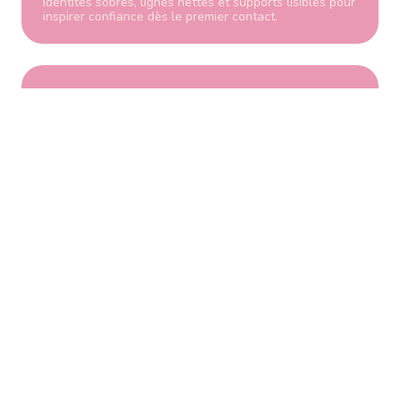
Identités sobres, lignes nettes et supports lisibles pour
inspirer confiance dès le premier contact.
Restauration
Faire saliver avant même de goûter.
Menus, logos et supports travaillés autour de la
texture, de la couleur et de l’émotion.
Corporate & finance
Rassurer et structurer le message.
Branding épuré, hiérarchie visuelle claire et supports
professionnels orientés crédibilité.
Mode & beauté
Créer du désir et de l’attachement.