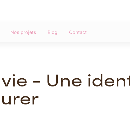
Nos projets
Blog
Contact
l
v
i
e
–
U
n
e
i
d
e
n
d
u
r
e
r