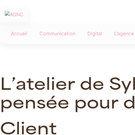
Accueil
Communication
Digital
L’agence
L
’
a
t
e
l
i
e
r
d
e
S
y
p
e
n
s
é
e
p
o
u
r
Client