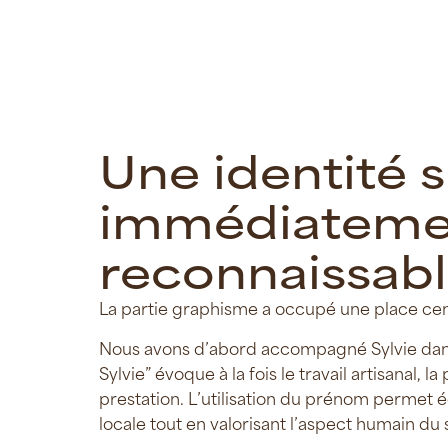
U
n
e
i
d
e
n
t
i
t
é
s
i
m
m
é
d
i
a
t
e
m
r
e
c
o
n
n
a
i
s
s
a
b
l
La partie graphisme a occupé une place cent
Nous avons d’abord accompagné Sylvie dans l
Sylvie” évoque à la fois le travail artisanal, 
prestation. L’utilisation du prénom permet é
locale tout en valorisant l’aspect humain du 