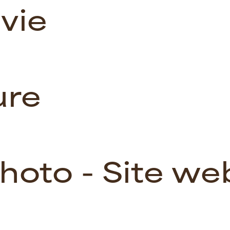
lvie
ure
hoto
-
Site we