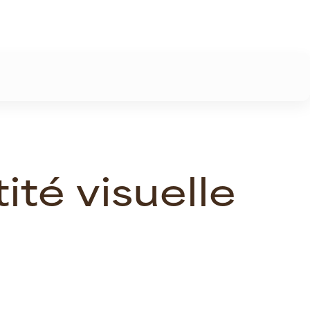
t
i
t
é
v
i
s
u
e
l
l
e