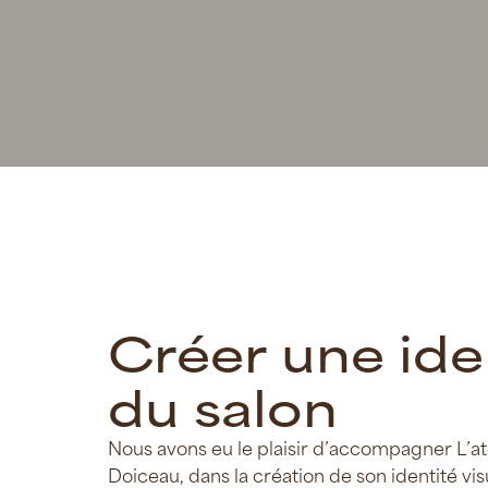
C
r
é
e
r
u
n
e
i
d
e
d
u
s
a
l
o
n
Nous avons eu le plaisir d’accompagner L’atel
Doiceau, dans la création de son identité visu