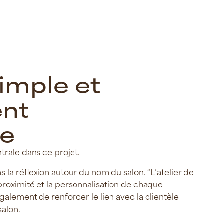
i
m
p
l
e
e
t
e
n
t
e
rale dans ce projet.
a réflexion autour du nom du salon. “L’atelier de
la proximité et la personnalisation de chaque
galement de renforcer le lien avec la clientèle
salon.