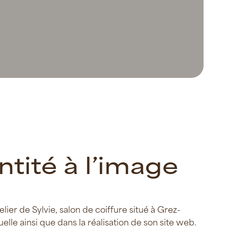
n
t
i
t
é
à
l
’
i
m
a
g
e
ier de Sylvie, salon de coiffure situé à Grez-
elle ainsi que dans la réalisation de son site web.