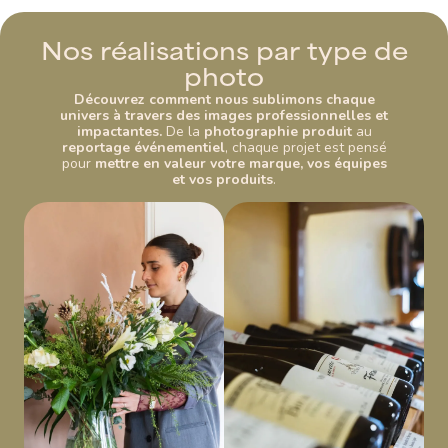
N
o
s
r
é
a
l
i
s
a
t
i
o
n
s
p
a
r
t
y
p
e
d
e
p
h
o
t
o
Découvrez comment nous sublimons chaque
univers à travers des images professionnelles et
impactantes.
De la
photographie produit
au
reportage événementiel
, chaque projet est pensé
pour
mettre en valeur votre marque, vos équipes
et vos produits
.