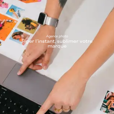
Agence photo
F
i
g
e
r
l
’
i
n
s
t
a
n
t
,
s
u
b
l
i
m
e
r
v
o
t
r
e
m
a
r
q
u
e