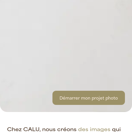
Démarrer mon projet photo
C
h
e
z
C
A
L
U
,
n
o
u
s
c
r
é
o
n
s
d
e
s
i
m
a
g
e
s
q
u
i