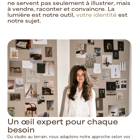
n
e
s
e
r
v
e
n
t
p
a
s
s
e
u
l
e
m
e
n
t
à
i
l
l
u
s
t
r
e
r
,
m
a
i
s
à
v
e
n
d
r
e
,
r
a
c
o
n
t
e
r
e
t
c
o
n
v
a
i
n
c
r
e
.
L
a
l
u
m
i
è
r
e
e
s
t
n
o
t
r
e
o
u
t
i
l
,
v
o
t
r
e
i
d
e
n
t
i
t
é
e
s
t
n
o
t
r
e
s
u
j
e
t
.
U
n
œ
i
l
e
x
p
e
r
t
p
o
u
r
c
h
a
q
u
e
b
e
s
o
i
n
Du studio au terrain, nous adaptons notre approche selon vos