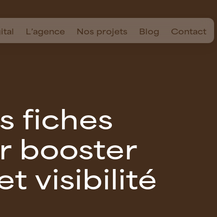
ital
L’agence
Nos projets
Blog
Contact
s
f
i
c
h
e
s
r
b
o
o
s
t
e
r
e
t
v
i
s
i
b
i
l
i
t
é