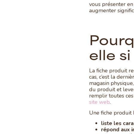
vous présenter en 
augmenter signific
Pourqu
elle s
La fiche produit r
cas, c’est la derni
magasin physique,
du produit et lever
remplir toutes ces
site web
.
Une fiche produit b
liste les car
répond aux i