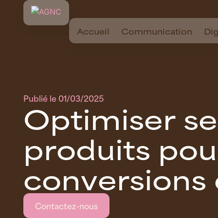
Accueil
Communication
Dig
Publié le
01/03/2025
O
p
t
i
m
i
s
e
r
s
e
p
r
o
d
u
i
t
s
p
o
u
c
o
n
v
e
r
s
i
o
n
s
Contactez-nous