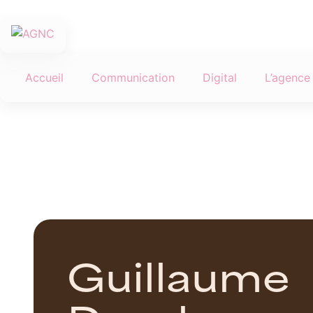
Accueil
Communication
Digital
L’agence
G
u
i
l
l
a
u
m
e