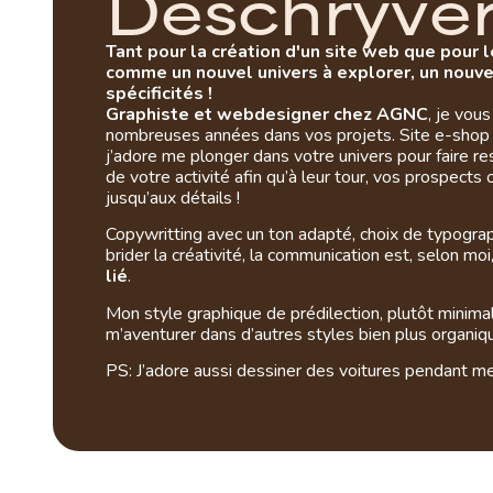
D
e
s
c
h
r
y
v
e
Tant pour la création d'un site web que pour l
comme un nouvel univers à explorer, un nouv
spécificités !
Graphiste et webdesigner chez AGNC
, je vou
nombreuses années dans vos projets. Site e-shop o
j’adore me plonger dans votre univers pour faire res
de votre activité afin qu’à leur tour, vos prospects 
jusqu’aux détails !
Copywritting avec un ton adapté, choix de typogra
brider la créativité, la communication est, selon moi
lié
.
Mon style graphique de prédilection, plutôt minim
m’aventurer dans d’autres styles bien plus organiques
PS: J’adore aussi dessiner des voitures pendant m