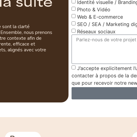
l
a
s
u
i
t
e
Identité visuelle / Brandin
Photo & Vidéo
Web & E-commerce
SEO / SEA / Marketing dig
sont la clarté
Réseaux sociaux
e. Ensemble, nous prenons
tre contexte afin de
rente, efficace et
ts, alignés avec votre
J’accepte explicitement l
contacter à propos de la de
que pour recevoir notre news