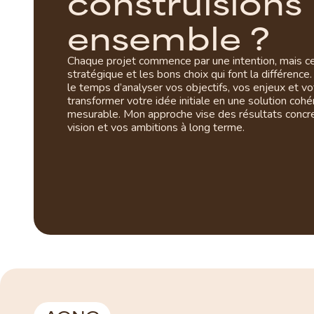
c
o
n
s
t
r
u
i
s
i
o
n
s
e
n
s
e
m
b
l
e
?
Chaque projet commence par une intention, mais ce 
stratégique et les bons choix qui font la différenc
le temps d’analyser vos objectifs, vos enjeux et vo
transformer votre idée initiale en une solution cohé
mesurable. Mon approche vise des résultats concre
vision et vos ambitions à long terme.