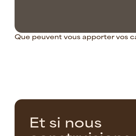
Que peuvent vous apporter vos 
E
t
s
i
n
o
u
s