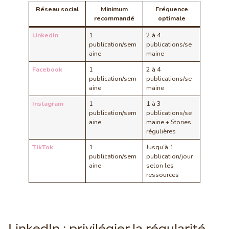
Réseau social
Minimum
Fréquence
recommandé
optimale
LinkedIn
1
2 à 4
publication/sem
publications/se
aine
maine
Facebook
1
2 à 4
publication/sem
publications/se
aine
maine
Instagram
1
1 à 3
publication/sem
publications/se
aine
maine + Stories
régulières
TikTok
1
Jusqu’à 1
publication/sem
publication/jour
aine
selon les
ressources
LinkedIn : privilégier la régularité