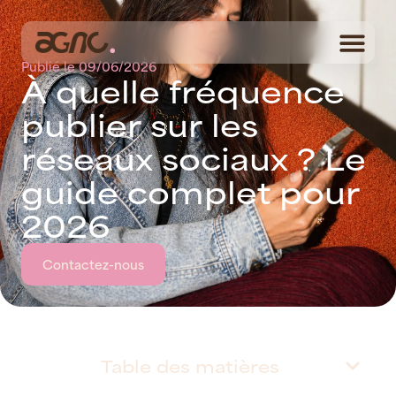
Publié le
09/06/2026
À
q
u
e
l
l
e
f
r
é
q
u
e
n
c
e
p
u
b
l
i
e
r
s
u
r
l
e
s
r
é
s
e
a
u
x
s
o
c
i
a
u
x
?
L
e
g
u
i
d
e
c
o
m
p
l
e
t
p
o
u
r
2
0
2
6
Contactez-nous
Table des matières