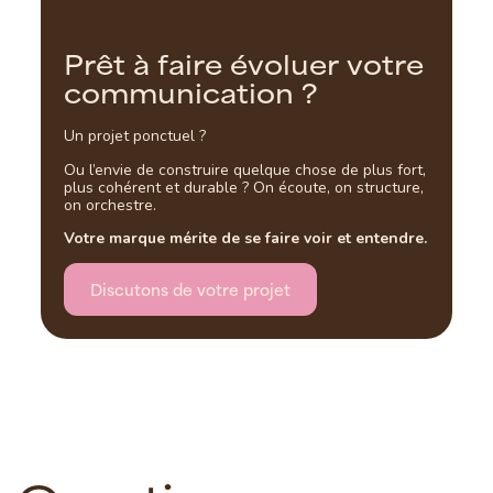
P
r
ê
t
à
f
a
i
r
e
é
v
o
l
u
e
r
v
o
t
r
e
c
o
m
m
u
n
i
c
a
t
i
o
n
?
Un projet ponctuel ?
Ou l’envie de construire quelque chose de plus fort,
plus cohérent et durable ? On écoute, on structure,
on orchestre.
Votre marque mérite de se faire voir et entendre.
Discutons de votre projet