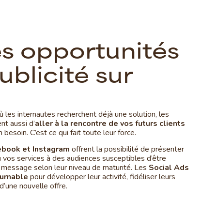
e
s
o
p
p
o
r
t
u
n
i
t
é
s
u
b
l
i
c
i
t
é
s
u
r
où les internautes recherchent déjà une solution, les
t aussi d’
aller à la rencontre de vos futurs clients
besoin. C’est ce qui fait toute leur force.
ebook et Instagram
offrent la possibilité de présenter
u vos services à des audiences susceptibles d’être
e message selon leur niveau de maturité. Les
Social Ads
ournable
pour développer leur activité, fidéliser leurs
d’une nouvelle offre.