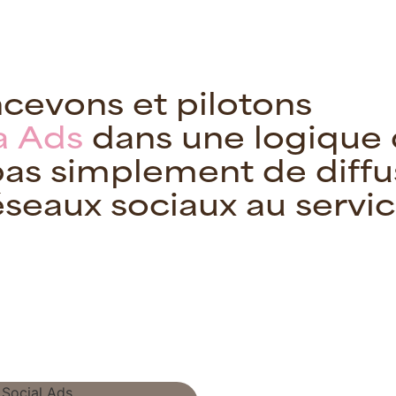
n
c
e
v
o
n
s
e
t
p
i
l
o
t
o
n
s
a
A
d
s
d
a
n
s
u
n
e
l
o
g
i
q
u
e
p
a
s
s
i
m
p
l
e
m
e
n
t
d
e
d
i
f
f
u
é
s
e
a
u
x
s
o
c
i
a
u
x
a
u
s
e
r
v
i
c