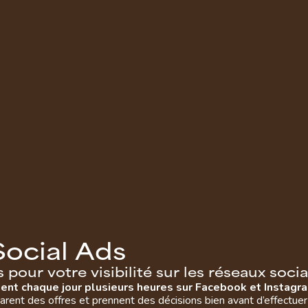
S
o
c
i
a
l
A
d
s
s
p
o
u
r
v
o
t
r
e
v
i
s
i
b
i
l
i
t
é
s
u
r
l
e
s
r
é
s
e
a
u
x
s
o
c
i
a
sent chaque jour plusieurs heures sur Facebook et Instagr
rent des offres et prennent des décisions bien avant d’effectuer