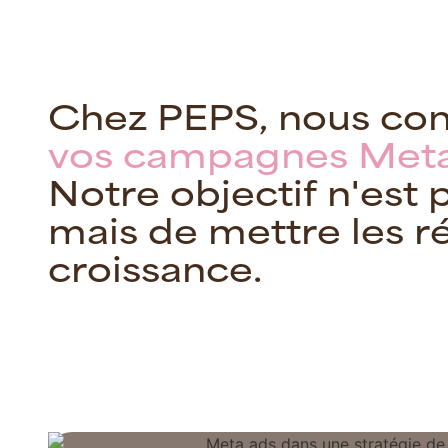
C
h
e
z
P
E
P
S
,
n
o
u
s
c
o
v
o
s
c
a
m
p
a
g
n
e
s
M
e
t
N
o
t
r
e
o
b
j
e
c
t
i
f
n
'
e
s
t
m
a
i
s
d
e
m
e
t
t
r
e
l
e
s
r
c
r
o
i
s
s
a
n
c
e
.