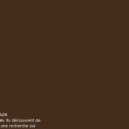
u
x
am.
Ils découvrent de
 une recherche sur