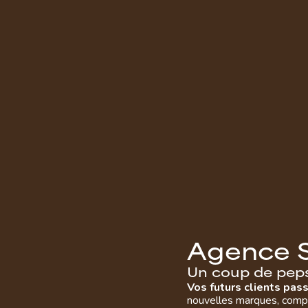
A
g
e
n
c
e
U
n
c
o
u
p
d
e
p
e
p
Vos futurs clients pas
nouvelles marques, compa