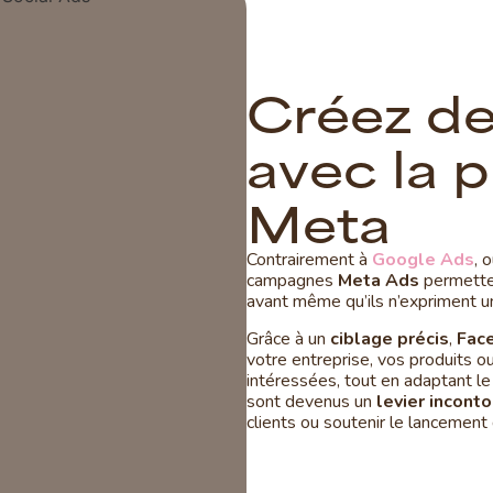
C
r
é
e
z
d
a
v
e
c
l
a
p
M
e
t
a
Contrairement à
Google Ads
, 
campagnes
Meta Ads
permetten
avant même qu’ils n’expriment un 
Grâce à un
ciblage précis
,
Fac
votre entreprise, vos produits o
intéressées, tout en adaptant l
sont devenus un
levier incont
clients ou soutenir le lancement 