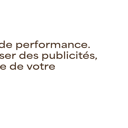
d
e
p
e
r
f
o
r
m
a
n
c
e
.
s
e
r
d
e
s
p
u
b
l
i
c
i
t
é
s
,
e
d
e
v
o
t
r
e