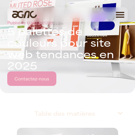
Publié le
03/03/2025
5
p
a
l
e
t
t
e
s
d
e
c
o
u
l
e
u
r
s
p
o
u
r
s
i
t
e
w
e
b
t
e
n
d
a
n
c
e
s
e
n
2
0
2
5
Contactez-nous
Table des matières