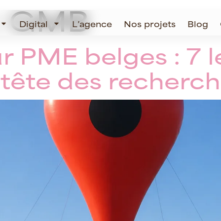
:
GMB
Digital
L’agence
Nos projets
Blog
r PME belges : 7 l
 tête des recherc