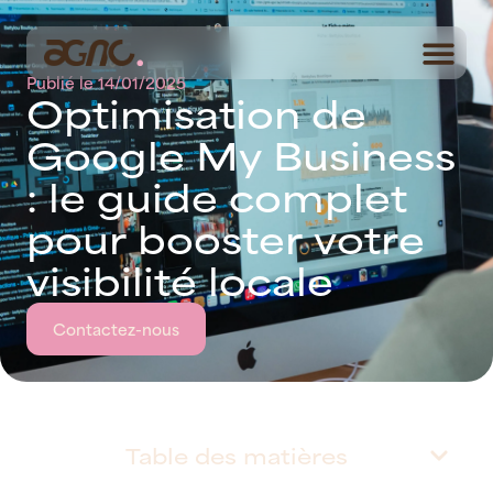
Publié le
14/01/2025
O
p
t
i
m
i
s
a
t
i
o
n
d
e
G
o
o
g
l
e
M
y
B
u
s
i
n
e
s
s
:
l
e
g
u
i
d
e
c
o
m
p
l
e
t
p
o
u
r
b
o
o
s
t
e
r
v
o
t
r
e
v
i
s
i
b
i
l
i
t
é
l
o
c
a
l
e
Contactez-nous
Table des matières